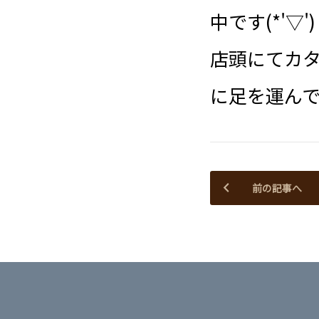
中です(*'▽')
店頭にてカ
に足を運んでい
前の記事へ