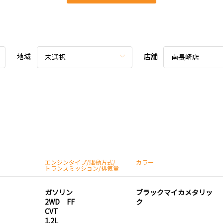
地域
店舗
未選択
南長崎店
エンジンタイプ/駆動方式/
カラー
トランスミッション/排気量
ガソリン
ブラックマイカメタリッ
2WD FF
ク
CVT
1.2L