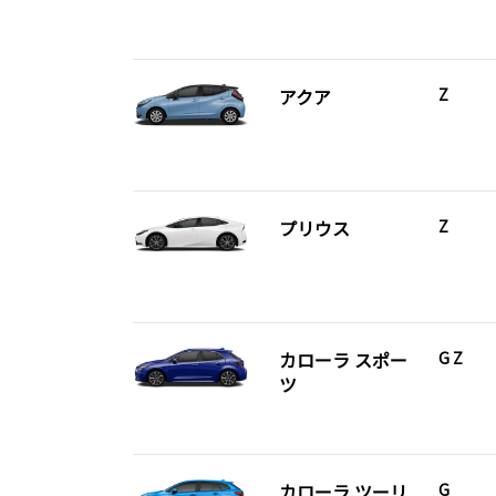
アクア
Z
プリウス
Z
カローラ スポー
G Z
ツ
カローラ ツーリ
G