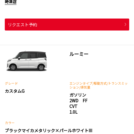
時津店
リクエスト予約
ルーミー
グレード
エンジンタイプ
/駆動方式/
トランスミッ
ション
/排気量
カスタムG
ガソリン
2WD FF
CVT
1.0L
カラー
ブラックマイカメタリック×パールホワイトIII