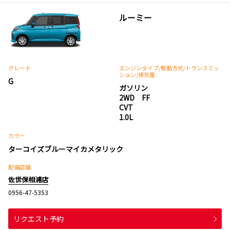
ルーミー
グレード
エンジンタイプ
/駆動方式/
トランスミッ
ション
/排気量
G
ガソリン
2WD FF
CVT
1.0L
カラー
ターコイズブルーマイカメタリック
配備店舗
佐世保相浦店
0956-47-5353
リクエスト予約