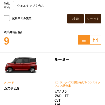
福祉
車両
試乗車のみ表示
検索
リセット
該当車種台数
9
ルーミー
グレード
エンジンタイプ
/駆動方式/
トランスミッ
ション
/排気量
カスタムG
ガソリン
2WD FF
CVT
1.0L