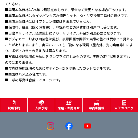
ください。
■車両本体価格は'24年12月現在のもので、予告なく変更となる場合があります。
■車両本体価格はタイヤパンク応急修理キット、タイヤ交換用工具付の価格です。
■車両本体価格にはオプション価格は含まれていません。
■保険料、税金（除く消費税）、登録料などの諸費用は別途申し受けます。
■自動車リサイクル法の施行により、リサイクル料金が別途必要となります。
■ボディカラーおよび内装色は撮影、表示画面の関係で実際の色とは異なって見える
ことがあります。また、実車においてもご覧になる環境（屋内外、光の角度等）によ
り、ボディカラーの見え方は異なります。
■写真は機能説明のために各ランプを点灯したものです。実際の走行状態を示すも
のではありません。
■写真は機能説明のためにボディの一部を切断したカットモデルです。
■画面はハメ込み合成です。
■一部の写真は合成・イメージです。
試乗予約
入庫予約
来店・お問合せ
中古車情報
WEBカタログ