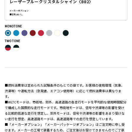
レーザーブルークリスタルシャイン〈B82〉
メーカーオプション
■写真はG-T。
MONOTONE
TWO TONE
■燃料消費率は定められた試験条件のもとでの値です。お客様の使用環境（気象、
渋滞等）や運転方法（急発進、エアコン使用等）に応じて燃料消費率は異なりま
す。
■WLTCモードは、市街地、郊外、高速道路の各走行モードを平均的な使用時間配分
で構成した国際的な走行モードです。市街地モードは、信号や渋滞等の影響を受け
る比較的低速な走行を想定し、郊外モードは、信号や渋滞等の影響をあまり受けな
い走行を想定、高速道路モードは、高速道路等での走行を想定しています。
■「メーカーオプション」「メーカーパッケージオプション」はご注文時に申し受
けます。メーカーの工場で装着するため、ご注文後はお受けできませんのでご了承