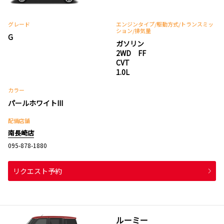
グレード
エンジンタイプ
/駆動方式/
トランスミッ
ション
/排気量
G
ガソリン
2WD FF
CVT
1.0L
カラー
パールホワイトIII
配備店舗
南長崎店
095-878-1880
リクエスト予約
ルーミー