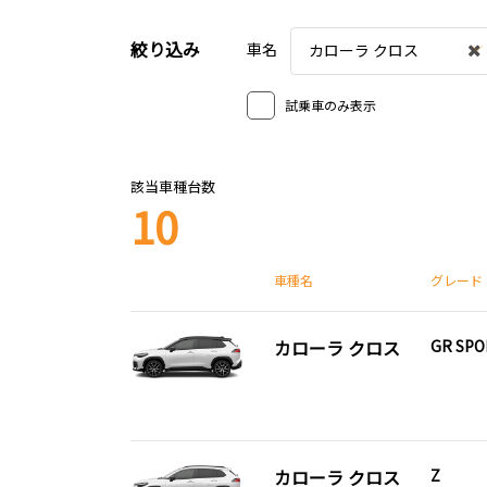
絞り込み
車名
カローラ クロス
試乗車のみ表示
該当車種台数
10
車種名
グレード
カローラ クロス
GR SP
カローラ クロス
Z