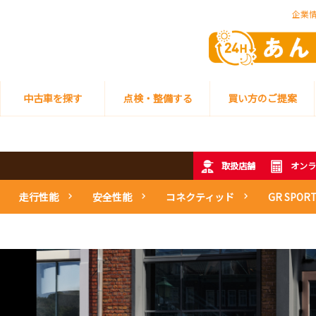
企業
中古車を探す
点検・整備する
買い方のご提案
取扱店舗
オンラ
走行性能
安全性能
コネクティッド
GR SPOR