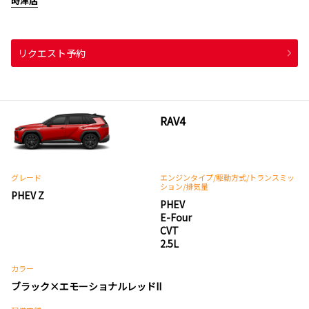
時津店
リクエスト予約
RAV4
グレード
エンジンタイプ
/駆動方式/
トランスミッ
ション
/排気量
PHEV Z
PHEV
E-Four
CVT
2.5L
カラー
ブラック×エモーショナルレッドII