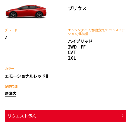
プリウス
グレード
エンジンタイプ
/駆動方式/
トランスミッ
ション
/排気量
Z
ハイブリッド
2WD FF
CVT
2.0L
カラー
エモーショナルレッドII
配備店舗
時津店
リクエスト予約