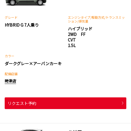
グレード
エンジンタイプ
/駆動方式/
トランスミッ
ション
/排気量
HYBRID G 7人乗り
ハイブリッド
2WD FF
CVT
1.5L
カラー
ダークグレー×アーバンカーキ
配備店舗
時津店
リクエスト予約