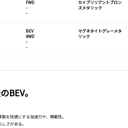
FWD
カ×ブリリアントブロン
-
ズメタリック
-
BEV
マグネタイトグレーメタ
4WD
リック
-
-
のBEV。
移動を快適にする加速力や、積載性。
らしさがある。