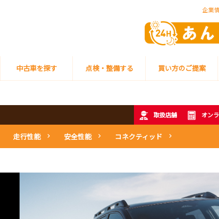
企業
中古車を探す
点検・整備する
買い方のご提案
取扱店舗
オンラ
走行性能
安全性能
コネクティッド