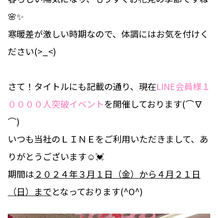
🌸✨
寒暖差が激しい時期なので、体調にはお気を付けく
ださい(>_<)
さて！タイトルにも記載の通り、現在
LINE会員様１
００００人突破イベント
を開催しております(⌒∇
⌒)
いつも当社のＬＩＮＥをご利用いただきまして、あ
りがとうございます☺💓
期間は
２０２４年３月１日（金）から４月２１日
（日）まで
となっております(^O^)