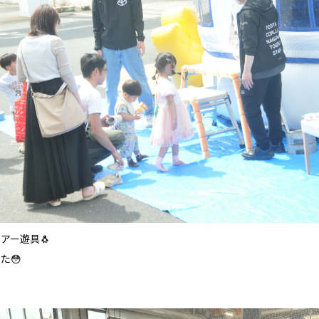
アー遊具🐧
た😳