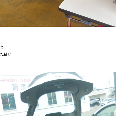
で
りと
🧸🎈