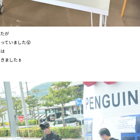
したが
っていました😲
ンは
きました🌷