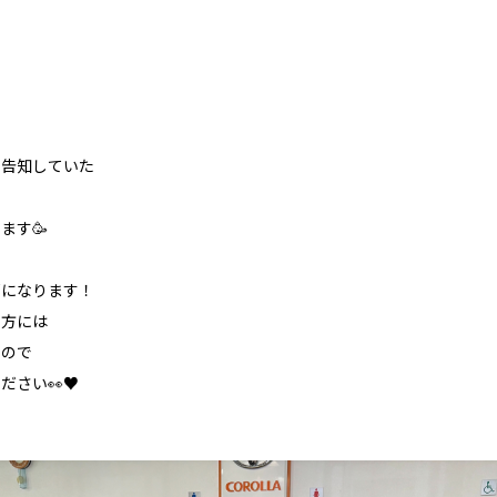

で告知していた
の
ます🥳
部になります！
の方には
すので
ださい👀♥