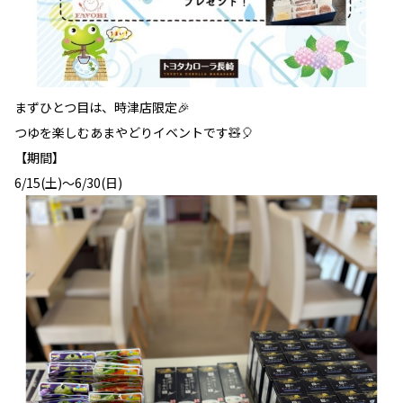
まずひとつ目は、時津店限定🎉
つゆを楽しむあまやどりイベントです🧸🎈
【期間】
6/15(土)～6/30(日)