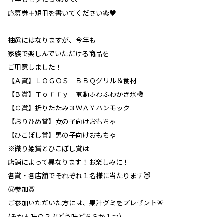
応募券＋短冊を書いてください🎋♥
抽選にはなりますが、今年も
家族で楽しんでいただける商品を
ご用意しました！
【Ａ賞】ＬＯＧＯＳ ＢＢＱグリル＆食材
【Ｂ賞】Ｔｏｆｆｙ 電動ふわふわかき氷機
【Ｃ賞】折りたたみ３ＷＡＹハンモック
【おりひめ賞】女の子向けおもちゃ
【ひこぼし賞】男の子向けおもちゃ
※織り姫賞とひこぼし賞は
店舗によって異なります！お楽しみに！
各賞・各店舗でそれぞれ１名様に当たります😻
🤠参加賞
ご参加いただいた方には、果汁グミをプレゼント🌟
(みかん味ＯＲぶどう味どちらか１つ)