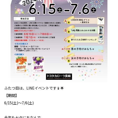
ふたつ目は、LINEイベントです📱🌟
【期間】
6/15(土)～7/6(土)
今年も七夕にちなんで、