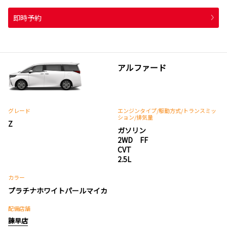
即時予約
アルファード
グレード
エンジンタイプ
/駆動方式/
トランスミッ
ション
/排気量
Z
ガソリン
2WD FF
CVT
2.5L
カラー
プラチナホワイトパールマイカ
配備店舗
諫早店