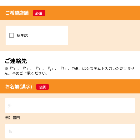
ご希望店舗
必須
諫早店
ご連絡先
※『”』、『"』、『'』、『,』、『?』、TAB、はシステム上入力いただけませ
ん。予めご了承ください。
お名前(漢字)
必須
例）豊田