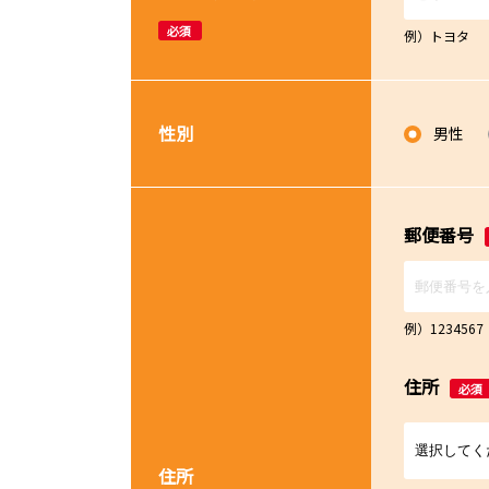
必須
例）トヨタ
性別
男性
郵便番号
例）12345
住所
必須
住所