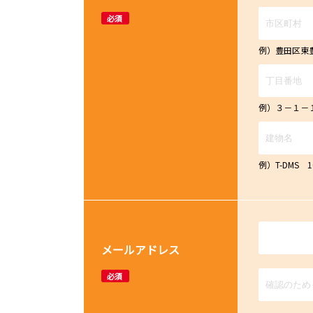
必須
例）豊田区東
例）３－１－
例）T-DMS 
メールアドレス
必須