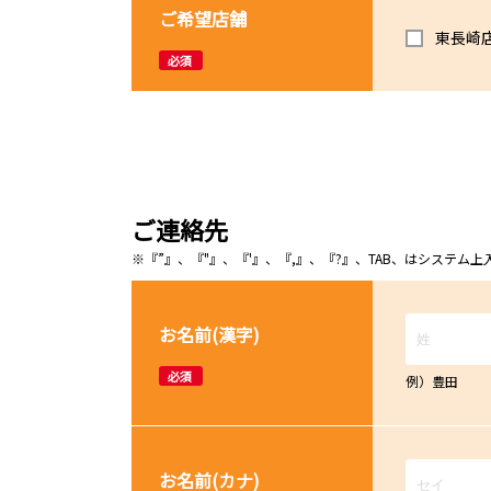
ご希望店舗
東長崎
必須
ご連絡先
※『”』、『"』、『'』、『,』、『?』、TAB、はシステ
お名前(漢字)
必須
例）豊田
お名前(カナ)