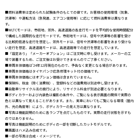
■燃料消費率は定められた試験条件のもとでの値です。お客様の使用環境（気象、
渋滞等）や運転方法（急発進、エアコン使用等）に応じて燃料消費率は異なりま
す。
■WLTCモードは、市街地、郊外、高速道路の各走行モードを平均的な使用時間配分
で構成した国際的な走行モードです。市街地モードは、信号や渋滞等の影響を受け
る比較的低速な走行を想定し、郊外モードは、信号や渋滞等の影響をあまり受けな
い走行を想定、高速道路モードは、高速道路等での走行を想定しています。
■「設定あり」「メーカーオプション」はご注文時に申し受けます。メーカーの工
場で装着するため、ご注文後はお受けできませんのでご了承ください。
■車両本体価格は'24年12月現在のもので、予告なく変更となる場合があります。
■車両本体価格はタイヤパンク応急修理キット付の価格です。
■車両本体価格にはオプション価格は含まれていません。
■保険料、税金（除く消費税）、登録料などの諸費用は別途申し受けます。
■自動車リサイクル法の施行により、リサイクル料金が別途必要となります。
■ボディカラーおよび内装色は撮影の条件や、ご覧になる表示画面の関係で実際の
色とは異なって見えることがあります。また、実車においてもご覧になる環境（屋内
外、光の角度等）により、ボディカラーの見え方は異なります。
■写真は機能説明のために各ランプを点灯したものです。実際の走行状態を示すも
のではありません。
■写真は機能説明のためにボディの一部を切断したカットモデルです。
■画面はハメ込み合成です。
■一部の写真は合成・イメージです。