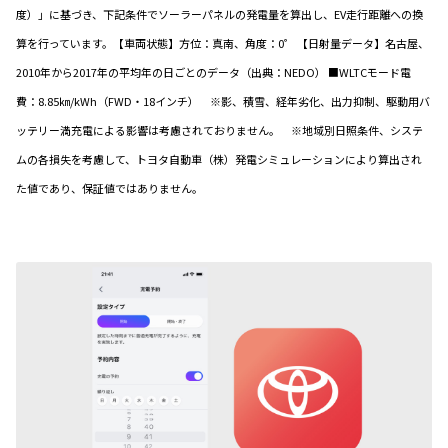
度）」に基づき、下記条件でソーラーパネルの発電量を算出し、EV走行距離への換
算を行っています。【車両状態】方位：真南、角度：0゜ 【日射量データ】名古屋、
2010年から2017年の平均年の日ごとのデータ（出典：NEDO） ■WLTCモード電
費：8.85㎞/kWh（FWD・18インチ） ※影、積雪、経年劣化、出力抑制、駆動用バ
ッテリー満充電による影響は考慮されておりません。 ※地域別日照条件、システ
ムの各損失を考慮して、トヨタ自動車（株）発電シミュレーションにより算出され
た値であり、保証値ではありません。