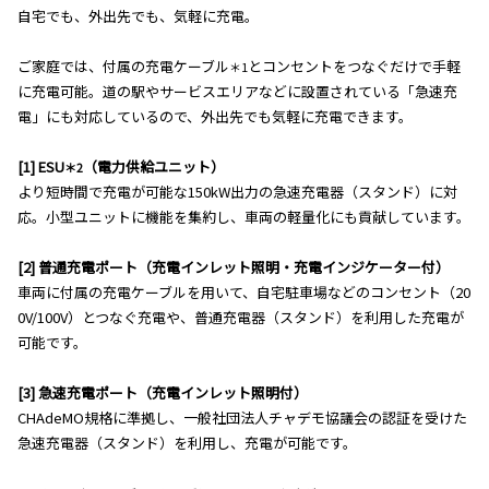
自宅でも、外出先でも、気軽に充電。
ご家庭では、付属の充電ケーブル
とコンセントをつなぐだけで手軽
＊1
に充電可能。道の駅やサービスエリアなどに設置されている「急速充
電」にも対応しているので、外出先でも気軽に充電できます。
[1] ESU
（電力供給ユニット）
＊2
より短時間で充電が可能な150kW出力の急速充電器（スタンド）に対
応。小型ユニットに機能を集約し、車両の軽量化にも貢献しています。
[2] 普通充電ポート（充電インレット照明・充電インジケーター付）
車両に付属の充電ケーブルを用いて、自宅駐車場などのコンセント（20
0V/100V）とつなぐ充電や、普通充電器（スタンド）を利用した充電が
可能です。
[3] 急速充電ポート（充電インレット照明付）
CHAdeMO規格に準拠し、一般社団法人チャデモ協議会の認証を受けた
急速充電器（スタンド）を利用し、充電が可能です。