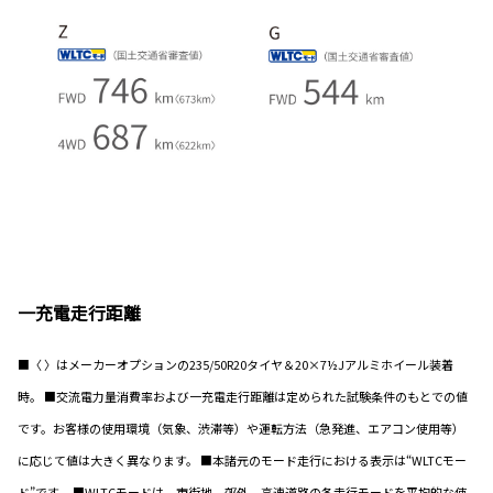
一充電走行距離
■〈 〉はメーカーオプションの235/50R20タイヤ＆20×7½Jアルミホイール装着
時。 ■交流電力量消費率および一充電走行距離は定められた試験条件のもとでの値
です。お客様の使用環境（気象、渋滞等）や運転方法（急発進、エアコン使用等）
に応じて値は大きく異なります。 ■本諸元のモード走行における表示は“WLTCモー
ド”です。 ■WLTCモードは、市街地、郊外、高速道路の各走行モードを平均的な使