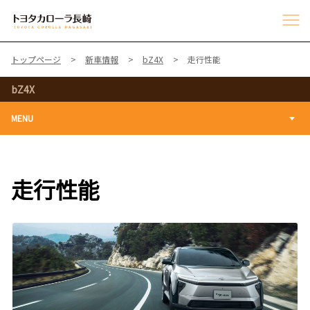
トップページ
新車情報
bZ4X
走行性能
bZ4X
MENU
走行性能