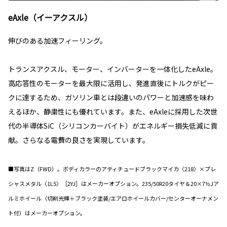
eAxle（イーアクスル）
伸びのある加速フィーリング。
トランスアクスル、モーター、インバーターを一体化したeAxle。
高応答性のモーターを最大限に活用し、発進直後にトルクがピー
クに達するため、ガソリン車とは段違いのパワーと加速感を味わ
えるほか、静粛性にも優れています。また、eAxleに採用した次世
代の半導体SiC（シリコンカーバイト）がエネルギー損失低減に貢
献。さらなる電費の良さを実現しています。
■写真はZ（FWD）。ボディカラーのアティチュードブラックマイカ〈218〉×プレ
シャスメタル〈1L5〉［2YJ］はメーカーオプション。235/50R20タイヤ＆20×7½Jア
ルミホイール（切削光輝＋ブラック塗装/エアロホイールカバー/センターオーナメン
ト付）はメーカーオプション。