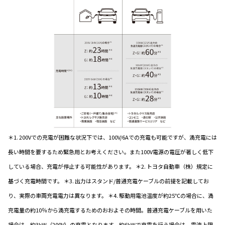
＊1. 200Vでの充電が困難な状況下では、100V/6Aでの充電も可能ですが、満充電には
長い時間を要するため緊急用とお考えください。また100V電源の電圧が著しく低下
している場合、充電が停止する可能性があります。 ＊2. トヨタ自動車（株）規定に
基づく充電時間です。 ＊3. 出力はスタンド/普通充電ケーブルの前提を記載してお
り、実際の車両充電電力は異なります。 ＊4. 駆動用電池温度が約25℃の場合に、満
充電量の約10％から満充電するためのおおよその時間。普通充電ケーブルを用いた
場合は、約3kW（200V）の充電となります。約6kWで充電を行う場合は、電流上限