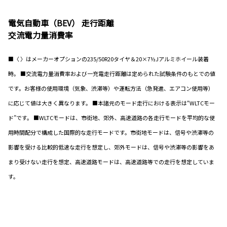
電気自動車（BEV） 走行距離
交流電力量消費率
■〈 〉はメーカーオプションの235/50R20タイヤ＆20×7½Jアルミホイール装着
時。 ■交流電力量消費率および一充電走行距離は定められた試験条件のもとでの値
です。お客様の使用環境（気象、渋滞等）や運転方法（急発進、エアコン使用等）
に応じて値は大きく異なります。 ■本諸元のモード走行における表示は“WLTCモー
ド”です。 ■WLTCモードは、市街地、郊外、高速道路の各走行モードを平均的な使
用時間配分で構成した国際的な走行モードです。市街地モードは、信号や渋滞等の
影響を受ける比較的低速な走行を想定し、郊外モードは、信号や渋滞等の影響をあ
まり受けない走行を想定、高速道路モードは、高速道路等での走行を想定していま
す。