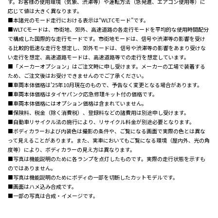
す。お客様の使用環境（気象、渋滞等）や運転方法（急発進、エアコン使用等）に
応じて値は大きく異なります。
■本諸元のモード走行における表示は“WLTCモード”です。
■WLTCモードは、市街地、郊外、高速道路の各走行モードを平均的な使用時間配分
で構成した国際的な走行モードです。市街地モードは、信号や渋滞等の影響を受け
る比較的低速な走行を想定し、郊外モードは、信号や渋滞等の影響をあまり受けな
い走行を想定、高速道路モードは、高速道路等での走行を想定しています。
■「メーカーオプション」はご注文時に申し受けます。メーカーの工場で装着する
ため、ご注文後はお受けできませんのでご了承ください。
■車両本体価格は'25年10月現在のもので、予告なく変更となる場合があります。
■車両本体価格はタイヤパンク応急修理キット付の価格です。
■車両本体価格にはオプション価格は含まれていません。
■保険料、税金（除く消費税）、登録料などの諸費用は別途申し受けます。
■自動車リサイクル法の施行により、リサイクル料金が別途必要となります。
■ボディカラーおよび内装色は撮影の条件や、ご覧になる画面で実際の色とは異な
って見えることがあります。また、実車においてもご覧になる環境（屋内外、光の角
度等）により、ボディカラーの見え方は異なります。
■写真は機能説明のために各ランプを点灯したものです。実際の走行状態を示すも
のではありません。
■写真は機能説明のためにボディの一部を切断したカットモデルです。
■画面はハメ込み合成です。
■一部の写真は合成・イメージです。