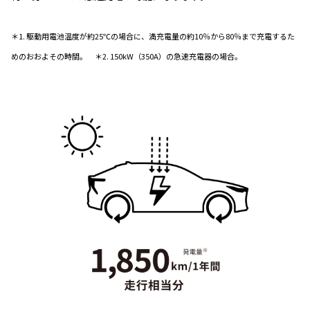
＊1. 駆動用電池温度が約25℃の場合に、満充電量の約10％から80％まで充電するた
めのおおよその時間。 ＊2. 150kW（350A）の急速充電器の場合。