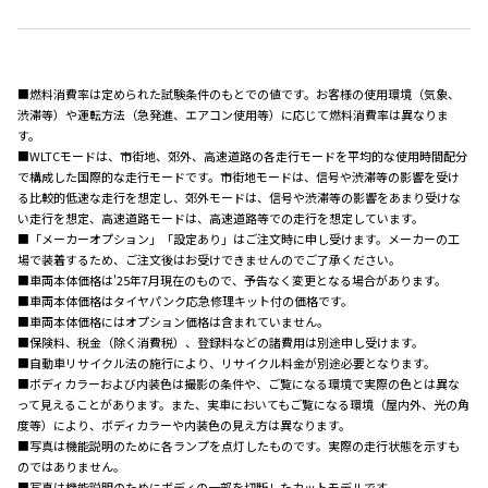
■燃料消費率は定められた試験条件のもとでの値です。お客様の使用環境（気象、
渋滞等）や運転方法（急発進、エアコン使用等）に応じて燃料消費率は異なりま
す。
■WLTCモードは、市街地、郊外、高速道路の各走行モードを平均的な使用時間配分
で構成した国際的な走行モードです。市街地モードは、信号や渋滞等の影響を受け
る比較的低速な走行を想定し、郊外モードは、信号や渋滞等の影響をあまり受けな
い走行を想定、高速道路モードは、高速道路等での走行を想定しています。
■「メーカーオプション」「設定あり」はご注文時に申し受けます。メーカーの工
場で装着するため、ご注文後はお受けできませんのでご了承ください。
■車両本体価格は'25年7月現在のもので、予告なく変更となる場合があります。
■車両本体価格はタイヤパンク応急修理キット付の価格です。
■車両本体価格にはオプション価格は含まれていません。
■保険料、税金（除く消費税）、登録料などの諸費用は別途申し受けます。
■自動車リサイクル法の施行により、リサイクル料金が別途必要となります。
■ボディカラーおよび内装色は撮影の条件や、ご覧になる環境で実際の色とは異な
って見えることがあります。また、実車においてもご覧になる環境（屋内外、光の角
度等）により、ボディカラーや内装色の見え方は異なります。
■写真は機能説明のために各ランプを点灯したものです。実際の走行状態を示すも
のではありません。
■写真は機能説明のためにボディの一部を切断したカットモデルです。