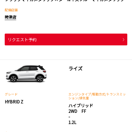
配備店舗
時津店
リクエスト予約
ライズ
グレード
エンジンタイプ
/駆動方式/
トランスミッ
ション
/排気量
HYBRID Z
ハイブリッド
2WD FF
-
1.2L