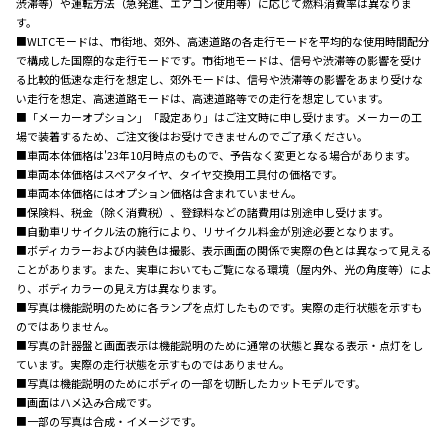
渋滞等）や運転方法（急発進、エアコン使用等）に応じて燃料消費率は異なりま
す。
■WLTCモードは、市街地、郊外、高速道路の各走行モードを平均的な使用時間配分
で構成した国際的な走行モードです。市街地モードは、信号や渋滞等の影響を受け
る比較的低速な走行を想定し、郊外モードは、信号や渋滞等の影響をあまり受けな
い走行を想定、高速道路モードは、高速道路等での走行を想定しています。
■「メーカーオプション」「設定あり」はご注文時に申し受けます。メーカーの工
場で装着するため、ご注文後はお受けできませんのでご了承ください。
■車両本体価格は'2
3
年10月時点のもので、予告なく変更となる場合があります。
■車両本体価格はスペアタイヤ、タイヤ交換用工具付の価格です。
■車両本体価格にはオプション価格は含まれていません。
■保険料、税金（除く消費税）、登録料などの諸費用は別途申し受けます。
■自動車リサイクル法の施行により、リサイクル料金が別途必要となります。
■ボディカラーおよび内装色は撮影、表示画面の関係で実際の色とは異なって見える
ことがあります。また、実車においてもご覧になる環境（屋内外、光の角度等）によ
り、ボディカラーの見え方は異なります。
■写真は機能説明のために各ランプを点灯したものです。実際の走行状態を示すも
のではありません。
■写真の計器盤と画面表示は機能説明のために通常の状態と異なる表示・点灯をし
ています。実際の走行状態を示すものではありません。
■写真は機能説明のためにボディの一部を切断したカットモデルです。
■画面はハメ込み合成です。
■一部の写真は合成・イメージです。