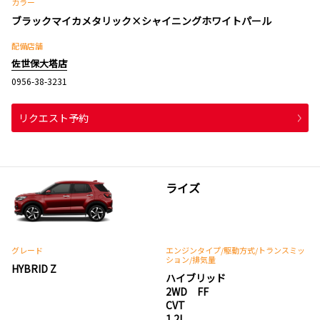
カラー
ブラックマイカメタリック×シャイニングホワイトパール
配備店舗
佐世保大塔店
0956-38-3231
リクエスト予約
ライズ
グレード
エンジンタイプ
/駆動方式/
トランスミッ
ション
/排気量
HYBRID Z
ハイブリッド
2WD FF
CVT
1.2L