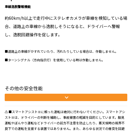
車線逸脱警報機能
約60km/h以上で走行中にステレオカメラが車線を検知している場
合、道路上の車線から逸脱しそうになると、ドライバーへ警報
し、逸脱回避操作を促します。
■道路上の車線がかすれていたり、汚れたりしている場合は、作動しません。
■ターンシグナル（方向指示灯）を使用している時は作動しません。
その他の安全性能
⚠ ■スマートアシストⅢに頼った運転は絶対に行わないでください。スマートアシ
ストⅢは、ドライバーの判断を補助し、事故被害の軽減を目的としています。脇見
運転やぼんやり運転などドライバーの前方不注意を防止したり、悪天候時の視界不
良下での運転を支援する装置ではありません。また、あらゆる状況での衝突を回避