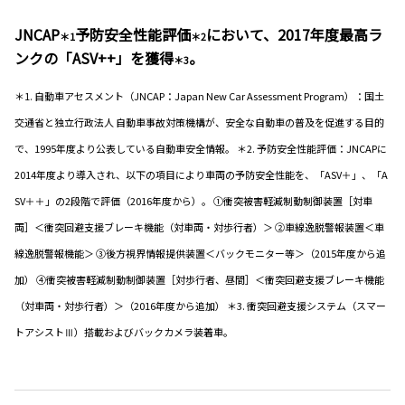
JNCAP
予防安全性能評価
において、2017年度最高ラ
＊1
＊2
ンクの「ASV++」を獲得
。
＊3
＊1. 自動車アセスメント（JNCAP：Japan New Car Assessment Program）：国土
交通省と独立行政法人 自動車事故対策機構が、安全な自動車の普及を促進する目的
で、1995年度より公表している自動車安全情報。 ＊2. 予防安全性能評価：JNCAPに
2014年度より導入され、以下の項目により車両の予防安全性能を、「ASV＋」、「A
SV＋＋」の2段階で評価（2016年度から）。 ①衝突被害軽減制動制御装置［対車
両］＜衝突回避支援ブレーキ機能（対車両・対歩行者）＞ ②車線逸脱警報装置＜車
線逸脱警報機能＞ ③後方視界情報提供装置＜バックモニター等＞（2015年度から追
加） ④衝突被害軽減制動制御装置［対歩行者、昼間］＜衝突回避支援ブレーキ機能
（対車両・対歩行者）＞（2016年度から追加） ＊3. 衝突回避支援システム（スマー
トアシストⅢ）搭載およびバックカメラ装着車。