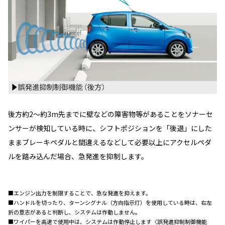
後方約2～約3m先までに壁などの障害物等があることをソナーセ
ンサーが検知している時に、シフトポジションを「後退」にした
ままブレーキペダルと間違えるなどして必要以上にアクセルペダ
ルを踏み込んだ場合、急発進を抑制します。
■エンジン出力を制限することで、急な発進を抑えます。
■ハンドルを切ったり、ターンシグナル（方向指示灯）を使用している時は、右左
折の意志があると判断し、システムは作動しません。
■ワイパーを高速で使用中は、システムは作動停止します〈誤発進抑制制御機能