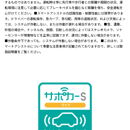
するものではありません。運転時は常に先行車や歩行者との距離や周囲の状況、運
転環境に注意して必要に応じてブレーキペダルを踏むなど距離を保ち、安全運転を
心がけてください。 ■スマートアシストⅢの認識性能・制御性能には限界がありま
す。ドライバーの運転操作、急カーブ、急勾配、雨等の道路状況、および天候によっ
ては、システムが作動しない、または作動が遅れる場合があります。 ■雪、濃霧、
砂嵐の場合や、トンネル内、夜間、日射しの状況によってはステレオカメラ、ソナ
ーセンサーが障害物などを正常に認識できず、適切に作動しない場合があります。
■作動条件下であっても、システムが作動しない場合があります。 ■このほか、ス
マートアシストⅢについて重要な注意事項が記載されておりますので、詳しくは取
扱説明書をご覧ください。