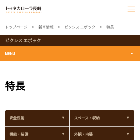
トップページ
新車情報
ピクシス エポック
特長
ピクシス エポック
MENU
特長
安全性能
スペース・収納
機能・装備
外観・内装