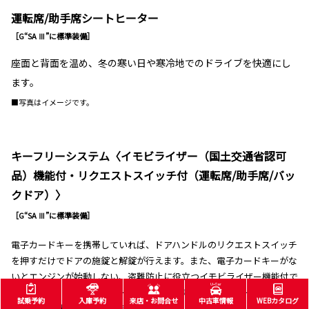
運転席/助手席シートヒーター
［G“SA Ⅲ”に標準装備］
座面と背面を温め、冬の寒い日や寒冷地でのドライブを快適にし
ます。
■写真はイメージです。
キーフリーシステム〈イモビライザー（国土交通省認可
品）機能付・リクエストスイッチ付（運転席/助手席/バッ
クドア）〉
［G“SA Ⅲ”に標準装備］
電子カードキーを携帯していれば、ドアハンドルのリクエストスイッチ
を押すだけでドアの施錠と解錠が行えます。また、電子カードキーがな
いとエンジンが始動しない、盗難防止に役立つイモビライザー機能付で
す。さらに、電子カードキーの電池残量が減ると、メーター内表示でお
試乗予約
入庫予約
来店・お問合せ
中古車情報
WEBカタログ
知らせする機能も備えています。