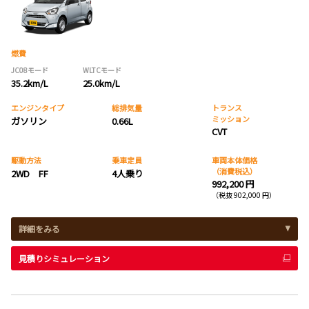
燃費
JC08モード
WLTCモード
35.2km/L
25.0km/L
エンジンタイプ
総排気量
トランス
ミッション
ガソリン
0.66L
CVT
駆動方法
乗車定員
車両本体価格
（消費税込）
2WD FF
4人乗り
992,200 円
（税抜 902,000 円）
詳細をみる
見積りシミュレーション