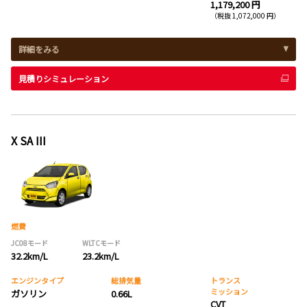
1,179,200 円
（税抜 1,072,000 円）
詳細をみる
見積りシミュレーション
X SA III
燃費
JC08モード
WLTCモード
32.2km/L
23.2km/L
エンジンタイプ
総排気量
トランス
ミッション
ガソリン
0.66L
CVT