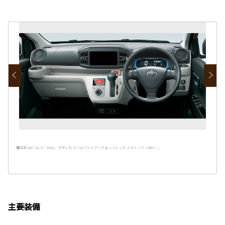
■写真はG“SA Ⅲ” 2WD。 ボディカラーはファイアークォーツレッドメタリック〈R67〉。
主要装備