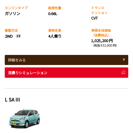
エンジンタイプ
総排気量
トランス
ミッション
ガソリン
0.66L
CVT
駆動方法
乗車定員
車両本体価格
（消費税込）
2WD FF
4人乗り
1,025,200 円
（税抜 932,000 円）
詳細をみる
見積りシミュレーション
L SA III