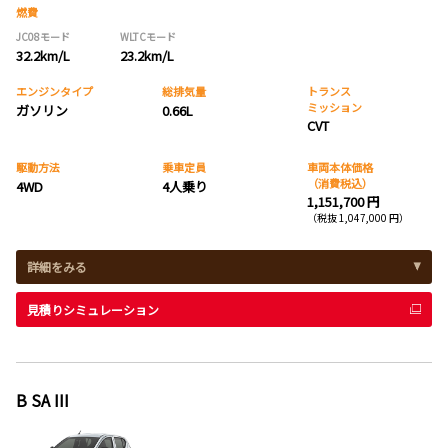
燃費
JC08モード
WLTCモード
32.2km/L
23.2km/L
エンジンタイプ
総排気量
トランス
ミッション
ガソリン
0.66L
CVT
駆動方法
乗車定員
車両本体価格
（消費税込）
4WD
4人乗り
1,151,700 円
（税抜 1,047,000 円）
詳細をみる
見積りシミュレーション
B SA III