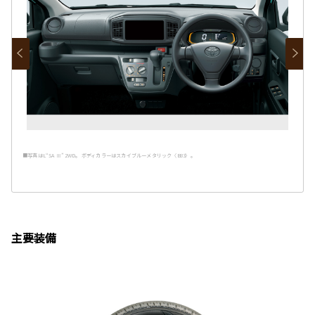
■写真はL“SA Ⅲ” 2WD。 ボディカラーはスカイブルーメタリック〈B83〉。
主要装備