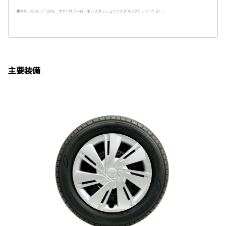
■写真はX“SA Ⅲ” 2WD。 ボディカラーはレモンスカッシュクリスタルメタリック〈Y13〉。
主要装備