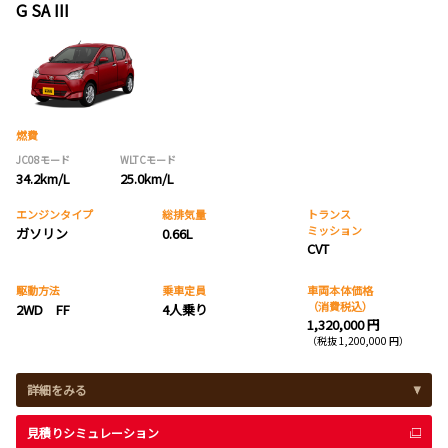
G SA III
燃費
JC08モード
WLTCモード
34.2km/L
25.0km/L
エンジンタイプ
総排気量
トランス
ミッション
ガソリン
0.66L
CVT
駆動方法
乗車定員
車両本体価格
（消費税込）
2WD FF
4人乗り
1,320,000 円
（税抜 1,200,000 円）
詳細をみる
見積りシミュレーション