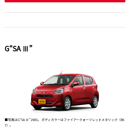
G“SA Ⅲ”
■写真はG“SA Ⅲ” 2WD。 ボディカラーはファイアークォーツレッドメタリック〈R6
7〉。