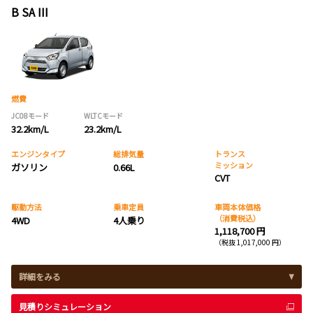
B SA III
燃費
JC08モード
WLTCモード
32.2km/L
23.2km/L
エンジンタイプ
総排気量
トランス
ミッション
ガソリン
0.66L
CVT
駆動方法
乗車定員
車両本体価格
（消費税込）
4WD
4人乗り
1,118,700 円
（税抜 1,017,000 円）
詳細をみる
見積りシミュレーション