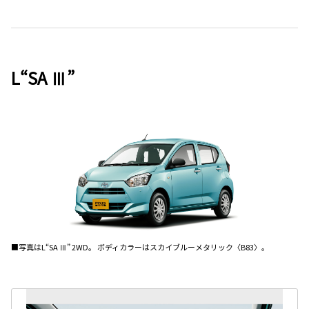
L“SA Ⅲ”
■写真はL“SA Ⅲ” 2WD。 ボディカラーはスカイブルーメタリック〈B83〉。