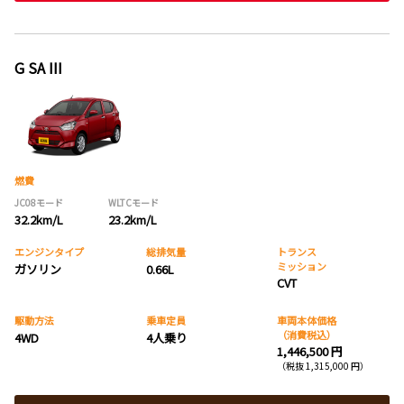
G SA III
燃費
JC08モード
WLTCモード
32.2km/L
23.2km/L
エンジンタイプ
総排気量
トランス
ミッション
ガソリン
0.66L
CVT
駆動方法
乗車定員
車両本体価格
（消費税込）
4WD
4人乗り
1,446,500 円
（税抜 1,315,000 円）