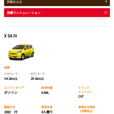
詳細をみる
見積りシミュレーション
X SA III
燃費
JC08モード
WLTCモード
34.2km/L
25.0km/L
エンジンタイプ
総排気量
トランス
ミッション
ガソリン
0.66L
CVT
駆動方法
乗車定員
車両本体価格
（消費税込）
2WD FF
4人乗り