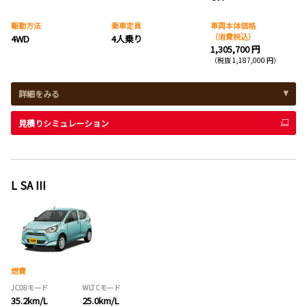
駆動方法
乗車定員
車両本体価格
（消費税込）
4WD
4人乗り
1,305,700 円
（税抜 1,187,000 円）
詳細をみる
見積りシミュレーション
L SA III
燃費
JC08モード
WLTCモード
35.2km/L
25.0km/L