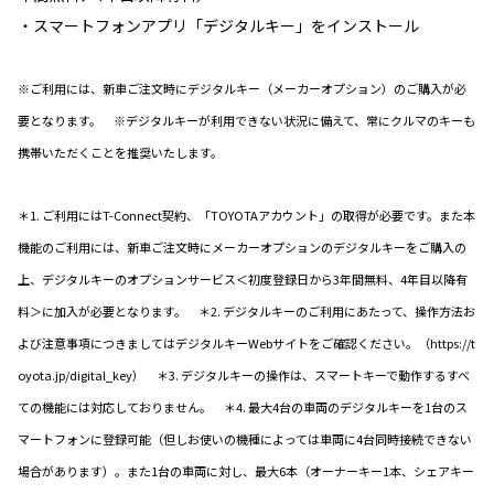
・スマートフォンアプリ「デジタルキー」をインストール
※ご利用には、新車ご注文時にデジタルキー（メーカーオプション）のご購入が必
要となります。 ※デジタルキーが利用できない状況に備えて、常にクルマのキーも
携帯いただくことを推奨いたします。
＊1. ご利用にはT-Connect契約、「TOYOTAアカウント」の取得が必要です。また本
機能のご利用には、新車ご注文時にメーカーオプションのデジタルキーをご購入の
上、デジタルキーのオプションサービス＜初度登録日から3年間無料、4年目以降有
料＞に加入が必要となります。 ＊2. デジタルキーのご利用にあたって、操作方法お
よび注意事項につきましてはデジタルキーWebサイトをご確認ください。（https://t
oyota.jp/digital_key） ＊3. デジタルキーの操作は、スマートキーで動作するすべ
ての機能には対応しておりません。 ＊4. 最大4台の車両のデジタルキーを1台のス
マートフォンに登録可能（但しお使いの機種によっては車両に4台同時接続できない
場合があります）。また1台の車両に対し、最大6本（オーナーキー1本、シェアキー