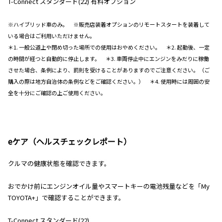
T-Connect スタンダード(22) 有料オプション
※ハイブリッド車のみ。 ※販売店装着オプションのリモートスタートを装着して
いる場合はご利用いただけません。
＊1. 一般公道上や閉め切った場所での使用はおやめください。 ＊2. 起動後、一定
の時間が経つと自動的に停止します。 ＊3. 車両停止中にエンジンをみだりに稼働
させた場合、条例により、罰則を受けることがありますのでご注意ください。（ご
購入の際は地方自治体の条例などをご確認ください。） ＊4. 使用時には周囲の安
全を十分にご確認の上ご使用ください。
eケア（ヘルスチェックレポート）
クルマの健康状態を確認できます。
おでかけ前にエンジンオイル量やスマートキーの電池残量などを「My
TOYOTA+」で確認することができます。
T-Connect スタンダード(22)