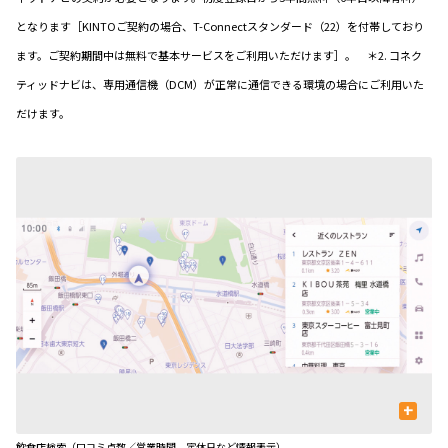
となります［KINTOご契約の場合、T-Connectスタンダード（22）を付帯しており
ます。ご契約期間中は無料で基本サービスをご利用いただけます］。 ＊2. コネク
ティッドナビは、専用通信機（DCM）が正常に通信できる環境の場合にご利用いた
だけます。
+
飲食店検索（口コミ点数／営業時間、定休日など情報表示）
駐