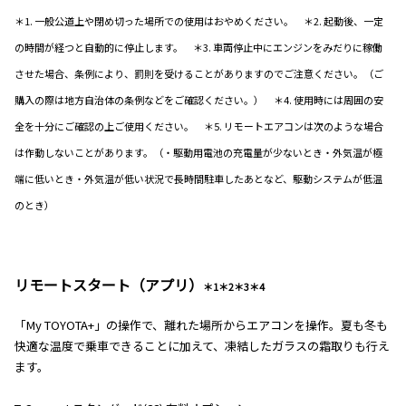
＊1. 一般公道上や閉め切った場所での使用はおやめください。 ＊2. 起動後、一定
の時間が経つと自動的に停止します。 ＊3. 車両停止中にエンジンをみだりに稼働
させた場合、条例により、罰則を受けることがありますのでご注意ください。（ご
購入の際は地方自治体の条例などをご確認ください。） ＊4. 使用時には周囲の安
全を十分にご確認の上ご使用ください。 ＊5. リモートエアコンは次のような場合
は作動しないことがあります。（・駆動用電池の充電量が少ないとき・外気温が極
端に低いとき・外気温が低い状況で長時間駐車したあとなど、駆動システムが低温
のとき）
リモートスタート（アプリ）
＊1＊2＊3＊4
「My TOYOTA+」の操作で、離れた場所からエアコンを操作。夏も冬も
快適な温度で乗車できることに加えて、凍結したガラスの霜取りも行え
ます。