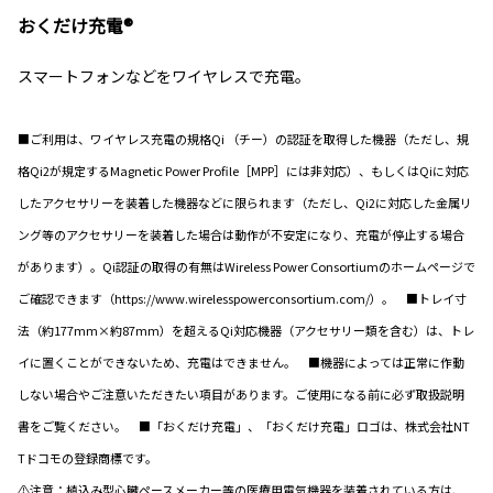
おくだけ充電®
スマートフォンなどをワイヤレスで充電。
■ご利用は、ワイヤレス充電の規格Qi （チー）の認証を取得した機器（ただし、規
格Qi2が規定するMagnetic Power Profile［MPP］には非対応）、もしくはQiに対応
したアクセサリーを装着した機器などに限られます（ただし、Qi2に対応した金属リ
ング等のアクセサリーを装着した場合は動作が不安定になり、充電が停止する場合
があります）。Qi認証の取得の有無はWireless Power Consortiumのホームページで
ご確認できます（https://www.wirelesspowerconsortium.com/）。 ■トレイ寸
法（約177mm×約87mm）を超えるQi対応機器（アクセサリー類を含む）は、トレ
イに置くことができないため、充電はできません。 ■機器によっては正常に作動
しない場合やご注意いただきたい項目があります。ご使用になる前に必ず取扱説明
書をご覧ください。 ■「おくだけ充電」、「おくだけ充電」ロゴは、株式会社NT
Tドコモの登録商標です。
⚠注意：植込み型心臓ペースメーカー等の医療用電気機器を装着されている方は、