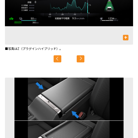
+
■写真はZ（プラグインハイブリッド）。
■