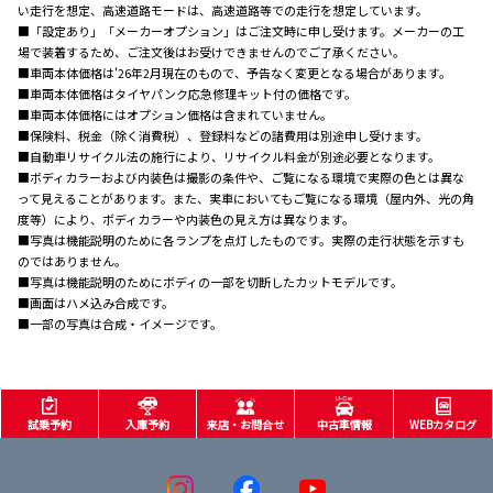
い走行を想定、高速道路モードは、高速道路等での走行を想定しています。
■「設定あり」「メーカーオプション」はご注文時に申し受けます。メーカーの工
場で装着するため、ご注文後はお受けできませんのでご了承ください。
■車両本体価格は'26年2月現在のもので、予告なく変更となる場合があります。
■車両本体価格はタイヤパンク応急修理キット付の価格です。
■車両本体価格にはオプション価格は含まれていません。
■保険料、税金（除く消費税）、登録料などの諸費用は別途申し受けます。
■自動車リサイクル法の施行により、リサイクル料金が別途必要となります。
■ボディカラーおよび内装色は撮影の条件や、ご覧になる環境で実際の色とは異な
って見えることがあります。また、実車においてもご覧になる環境（屋内外、光の角
度等）により、ボディカラーや内装色の見え方は異なります。
■写真は機能説明のために各ランプを点灯したものです。実際の走行状態を示すも
のではありません。
■写真は機能説明のためにボディの一部を切断したカットモデルです。
■画面はハメ込み合成です。
■一部の写真は合成・イメージです。
試乗予約
入庫予約
来店・お問合せ
中古車情報
WEBカタログ