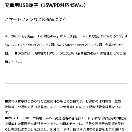
充電用USB端子（15W/PD対応45W
）
＊2
スマートフォンなどの充電に便利。
＊1. 2026年2月現在。「PD対応45W」がトヨタ初。 ＊2. PD対応は45Wのみです。4
5W：Z、GR SPORTのフロント2個/15W：Adventureのフロント2個。全車のリヤ2
個。 ■DC5V/3A（消費電力15W）、DC15V/3A（消費電力45W）の電源としてご使
用ください。
■燃料消費率は定められた試験条件のもとでの値です。お客様の使用環境（気象、
渋滞等）や運転方法（急発進、エアコン使用等）に応じて燃料消費率は異なりま
す。
■WLTCモードは、市街地、郊外、高速道路の各走行モードを平均的な使用時間配分
で構成した国際的な走行モードです。市街地モードは、信号や渋滞等の影響を受け
る比較的低速な走行を想定し、郊外モードは、信号や渋滞等の影響をあまり受けな