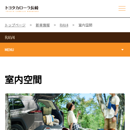
トップページ
新車情報
RAV4
室内空間
RAV4
MENU
室内空間