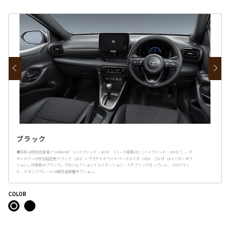
ブラック
■写真は特別仕様車Z“URBANO”（ハイブリッド・2WD）［ベース車両はZ（ハイブリッド・2WD）］。ボ
ディカラーの特別設定色ブラック〈202〉×プラチナホワイトパールマイカ〈089〉［2VP］はメーカーオプ
ション。内装色はブラック。プロジェクションイルミネーション、ステアリングエンブレム、フロアマッ
ト、スカッフプレートは販売店装着オプション。
COLOR