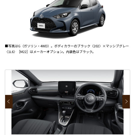
■写真はG（ガソリン・4WD）。ボディカラーのブラック〈202〉×マッシブグレー
〈1L6〉［M22］はメーカーオプション。内装色はブラック。