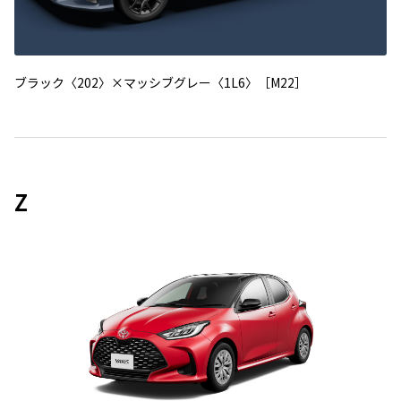
ブラック〈202〉×マッシブグレー〈1L6〉［M22］
Z