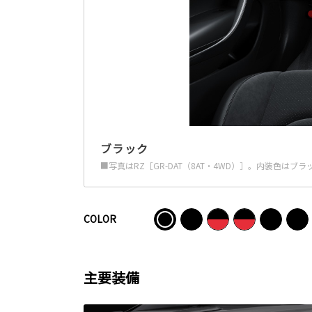
ブラック
■写真はRZ［GR-DAT（8AT・4WD）］。内装色はブラ
COLOR
主要装備