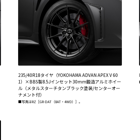
235/40R18タイヤ（YOKOHAMA ADVAN APEX V 60
1）×BBS製8.5Jインセット30mm鍛造アルミホイー
ル（メタルスターチタンブラック塗装/センターオー
ナメント付）
■写真はRZ［GR-DAT（8AT・4WD）］。