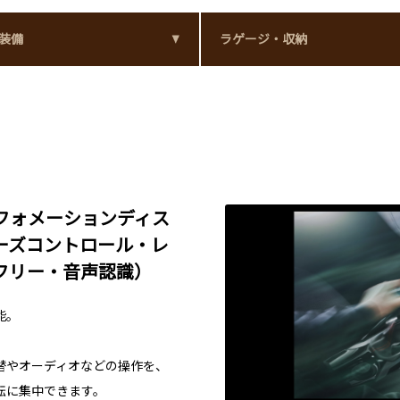
装備
ラゲージ・収納
フォメーションディス
ーズコントロール・レ
フリー・音声認識）
能。
替やオーディオなどの操作を、
転に集中できます。