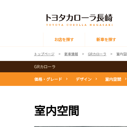
お店を探す
新車を探す
トップページ
新車情報
GRカローラ
室内空
GRカローラ
価格・グレード
デザイン
室内空間
室内空間